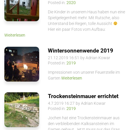
Posted in:
2020
Die Kinder in unserem Haus haben nun eine
Spielgelegenheit mehr. Mit Rutsche, also
Unterstand bei Regen, tolle Aussicht
Hier ein paar Fotos vom Aufbau:
Weiterlesen
Wintersonnenwende 2019
21.12.2019 16:51
by Adrian Kowar
Posted in:
2019
Impressionen von unserer Feuerstelle im
Garten
Weiterlesen
Trockensteinmauer errichtet
4.7.2019 16:27
by Adrian Kowar
Posted in:
2019
Jochen hat eine Trockensteinmauer aus
den verbleibenden Kalksansteinen im
Garten gebaut. Jetzt muss nur das Gras