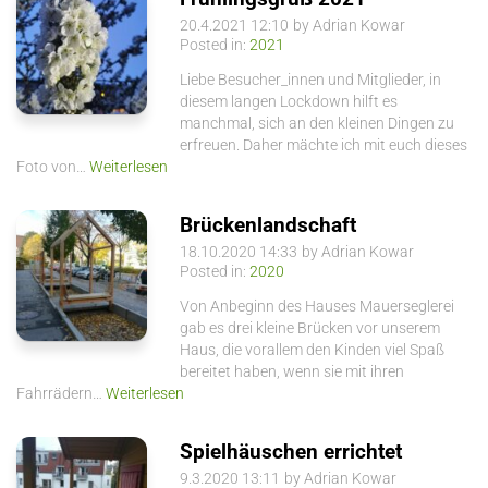
20.4.2021 12:10
by Adrian Kowar
Posted in:
2021
Liebe Besucher_innen und Mitglieder, in
diesem langen Lockdown hilft es
manchmal, sich an den kleinen Dingen zu
erfreuen. Daher mächte ich mit euch dieses
Foto von…
Weiterlesen
Brückenlandschaft
18.10.2020 14:33
by Adrian Kowar
Posted in:
2020
Von Anbeginn des Hauses Mauerseglerei
gab es drei kleine Brücken vor unserem
Haus, die vorallem den Kinden viel Spaß
bereitet haben, wenn sie mit ihren
Fahrrädern…
Weiterlesen
Spielhäuschen errichtet
9.3.2020 13:11
by Adrian Kowar