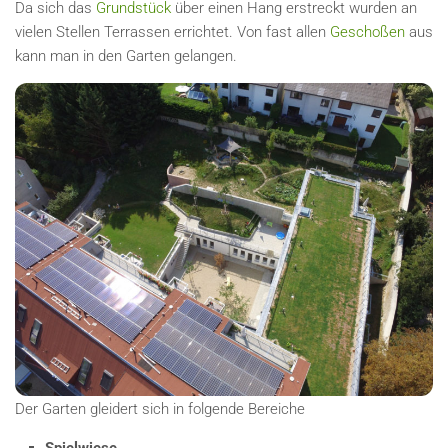
Da sich das
Grundstück
über einen Hang erstreckt wurden an
vielen Stellen Terrassen errichtet. Von fast allen
Geschoßen
aus
kann man in den Garten gelangen.
Der Garten gleidert sich in folgende Bereiche
Spielwiese