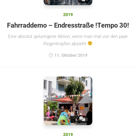
2019
Fahrraddemo – Endresstraße !Tempo 30!
Eine absolut gelunngene Aktion, wenn man mal von den paar
Regentropfen absieht
11. Oktober 2019
0
2019