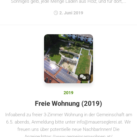
Sonniges gelb, jede Menge Laden aus Holz, und für dort,...
2. Juni 2019
0
2019
Freie Wohnung (2019)
Infoabend zu freier 3-Zimmer Wohnung in der Gemeinschaft am
6.5. abends, Anmeldung bitte unter info@mauerseglerei.at. Wir
freuen uns über potentielle neue NachbarInnen! Die
Anzeige:https://www.gemeinsamwohnen.at/