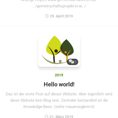
…/gemeinschaftsprojekt-in-w…/
29. April 2019
0
2019
Hello world!
Das ist der erste Post auf dieser Website. Aber eigentlich wird
diese Website kein Blog sein. Zentraler bestandteil ist die
Knowledge-Base. (siehe mauerseglerei-it)
21. März 2019