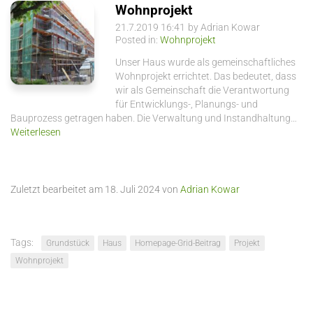
Wohnprojekt
21.7.2019 16:41
by Adrian Kowar
Posted in:
Wohnprojekt
Unser Haus wurde als gemeinschaftliches
Wohnprojekt errichtet. Das bedeutet, dass
wir als Gemeinschaft die Verantwortung
für Entwicklungs-, Planungs- und
Bauprozess getragen haben. Die Verwaltung und Instandhaltung…
Weiterlesen
Zuletzt bearbeitet am 18. Juli 2024 von
Adrian Kowar
Tags:
Grundstück
Haus
Homepage-Grid-Beitrag
Projekt
Wohnprojekt