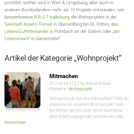
errichtet, seither sind in Wien & Umgebung, aber auch in
anderen Bundesländern mehr als 10 Projekte entstanden, wie
beispielsweise
B.R.O.T Kalksburg
, die Wohnprojekte in der
Seestadt Aspern
,
Pomali
in Oberwölbing bei St. Pölten, das
LebensGutMiteinander
in Rohrbach an der Gölsen oder
„der
Lebensraum“
in Gänserndorf.
Artikel der Kategorie „Wohnprojekt“
Mitmachen
21.7.2019 17:27
by Adrian Kowar
Posted in:
Wohnprojekt
Wie kannst du bei uns mitmachen? Falls du
Interesse an unserem Wohnprojekt hast -
wir führen derzeit zwar keine Warteliste
aber erfahrungsgemäß wird bei uns alle…
Weiterlesen