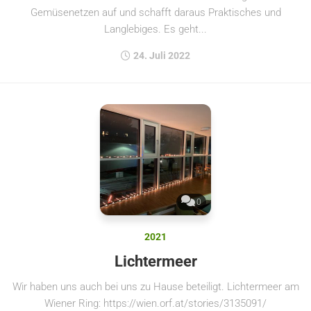
Gemüsenetzen auf und schafft daraus Praktisches und
Langlebiges. Es geht...
24. Juli 2022
0
2021
Lichtermeer
Wir haben uns auch bei uns zu Hause beteiligt. Lichtermeer am
Wiener Ring: https://wien.orf.at/stories/3135091/