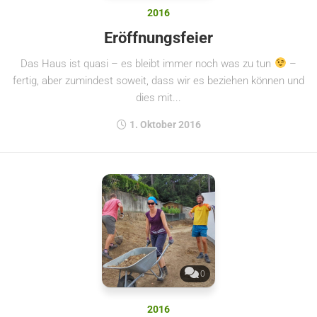
2016
Eröffnungsfeier
Das Haus ist quasi – es bleibt immer noch was zu tun
–
fertig, aber zumindest soweit, dass wir es beziehen können und
dies mit...
1. Oktober 2016
0
2016