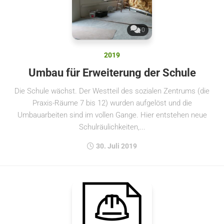
0
2019
Umbau für Erweiterung der Schule
Die Schule wächst. Der Westteil des sozialen Zentrums (die
Praxis-Räume 7 bis 12) wurden aufgelöst und die
Umbauarbeiten sind im vollen Gange. Hier entstehen neue
Schulräulichkeiten,...
30. Juli 2019