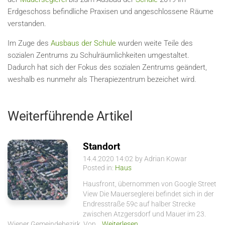
Erdgeschoss befindliche Praxisen und angeschlossene Räume
verstanden.
Im Zuge des
Ausbaus der Schule
wurden weite Teile des
sozialen Zentrums zu Schulräumlichkeiten umgestaltet.
Dadurch hat sich der Fokus des sozialen Zentrums geändert,
weshalb es nunmehr als Therapiezentrum bezeichet wird.
Weiterführende Artikel
Standort
14.4.2020 14:02
by Adrian Kowar
Posted in:
Haus
Hausfront, übernommen von Google Street
View Die Mauerseglerei befindet sich in der
Endresstraße 59c auf halber Strecke
zwischen Atzgersdorf und Mauer im 23.
Wiener Gemeindebezirk. Von…
Weiterlesen