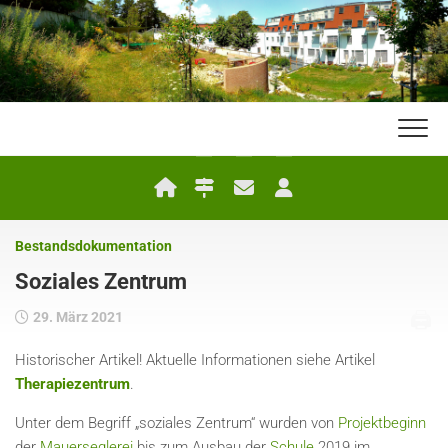
Skip
to
content
Bestandsdokumentation
Soziales Zentrum
🖨
29. März 2021
Historischer Artikel! Aktuelle Informationen siehe Artikel
Therapiezentrum
.
Unter dem Begriff „soziales Zentrum“ wurden von
Projektbeginn
der
Mauerseglerei
bis zum Ausbau der
Schule
2019 im